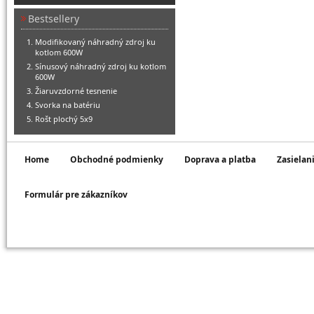
Bestsellery
Modifikovaný náhradný zdroj ku
kotlom 600W
Sínusový náhradný zdroj ku kotlom
600W
Žiaruvzdorné tesnenie
Svorka na batériu
Rošt plochý 5x9
Home
Obchodné podmienky
Doprava a platba
Zasielan
Formulár pre zákazníkov