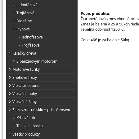
Jednofázové
Trojfázové
Popis produktu:
Žiarobetónová zmes vhodná pre vý
Digitálne
Zmes je balená v 25 a 50kg vrecia
Plynové
Tepelná odolnosť 1200°C.
Jednofázové
Cena 46€ je za balenie 50kg.
Trojfázové
Kálačky dreva
S benzínovým motorom
Motorové fúriky
Snehové frézy
Vibrátor betónu
Vibračné nohy
Vibračné žaby
Žiaruvzdorné sklo + príslušenstvo
Krbové sklo
Tesniaca páska
Všetky produkty