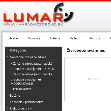
Home
Novinky
Galéria
Video
Návody
Kategórie
Žiarobetónová zmes
Náhradné / záložné zdroje
Záložné zdroje (automatické
prepnutie a nabíjanie) SÍNUSOVÉ
Záložné zdroje (automatické
prepnutie a nabíjanie)
MODIFIKOVANÉ
Príslušenstvo
Batérie
Čerpadlá / príslušenstvo
Elektro-centrály