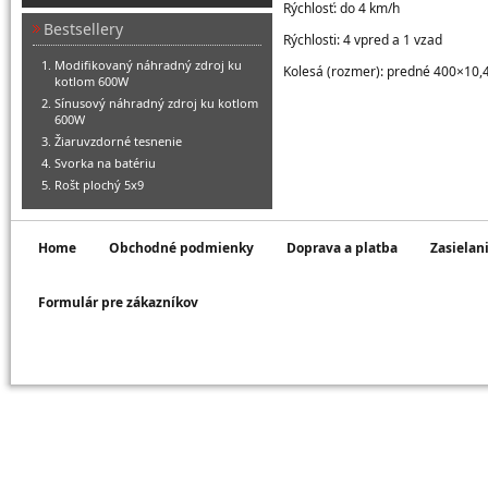
Rýchlosť: do 4 km/h
Bestsellery
Rýchlosti: 4 vpred a 1 vzad
Modifikovaný náhradný zdroj ku
Kolesá (rozmer): predné 400×10,
kotlom 600W
Sínusový náhradný zdroj ku kotlom
600W
Žiaruvzdorné tesnenie
Svorka na batériu
Rošt plochý 5x9
Home
Obchodné podmienky
Doprava a platba
Zasielan
Formulár pre zákazníkov