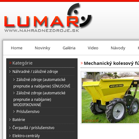
Home
Novinky
Galéria
Video
Návody
Kategórie
Mechanický kolesový fú
Náhradné / záložné zdroje
Záložné zdroje (automatické
prepnutie a nabíjanie) SÍNUSOVÉ
Záložné zdroje (automatické
prepnutie a nabíjanie)
MODIFIKOVANÉ
Príslušenstvo
Batérie
Čerpadlá / príslušenstvo
Elektro-centrály