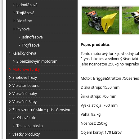
Jednofázové
Trojfázové
Digitálne
Plynové
Jednofázové
Popis produktu:
Trojfázové
Kálačky dreva
Tento motorový fúrik je vhodný ta
štyroch kolies a výkonný štvorta
S benzínovým motorom
jeho nosnosťou 250kg ho neprekoná
Motorové fúriky
Snehové frézy
Motor: Briggs&Stratton 750series
Vibrátor betónu
Dĺžka stroja: 1550 mm
Vibračné nohy
Šírka stroja: 700 mm
Vibračné žaby
Výška stroja: 700 mm
Žiaruvzdorné sklo + príslušenstvo
Váha: 92 kg
Krbové sklo
Nosnosť: 250kg
Tesniaca páska
Objem korby: 170 Litrov
Všetky produkty