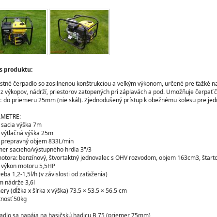
s produktu:
stné čerpadlo so zosilnenou konštrukciou a veľkým výkonom, určené pre ťažké na
 z výkopov, nádrží, priestorov zatopených pri záplavách a pod. Umožňuje čerpať 
íc do priemeru 25mm (nie skál). Zjednodušený prístup k obežnému kolesu pre jed
AMETRE:
 sacia výška 7m
 výtlačná výška 25m
 prepravný objem 833L/min
mer sacieho/výstupného hrdla 3"/3
motora: benzínový, štvortaktný jednovalec s OHV rozvodom, objem 163cm3, štart
 výkon motoru 5,5HP
eba 1,2-1,5l/h (v závislosti od zaťaženia)
m nádrže 3,6l
ry (dĺžka x šírka x výška) 73.5 × 53.5 × 56.5 cm
nosť 50kg
adlo sa napája na hasičskú hadicu B 75 (priemer 75mm)