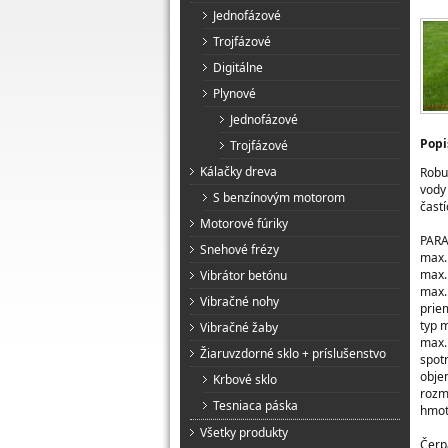
Jednofázové
Trojfázové
Digitálne
Plynové
Jednofázové
Popi
Trojfázové
Kálačky dreva
Robu
vody
S benzínovým motorom
čast
Motorové fúriky
PAR
Snehové frézy
max.
max.
Vibrátor betónu
max.
Vibračné nohy
prie
typ 
Vibračné žaby
max.
Žiaruvzdorné sklo + príslušenstvo
spotr
obje
Krbové sklo
rozme
Tesniaca páska
hmot
Všetky produkty
Čerp