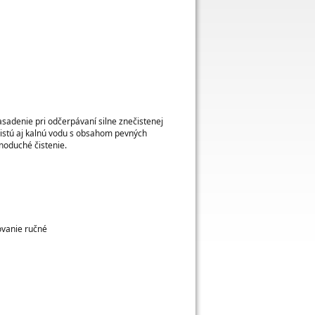
sadenie pri odčerpávaní silne znečistenej
čistú aj kalnú vodu s obsahom pevných
noduché čistenie.
ovanie ručné