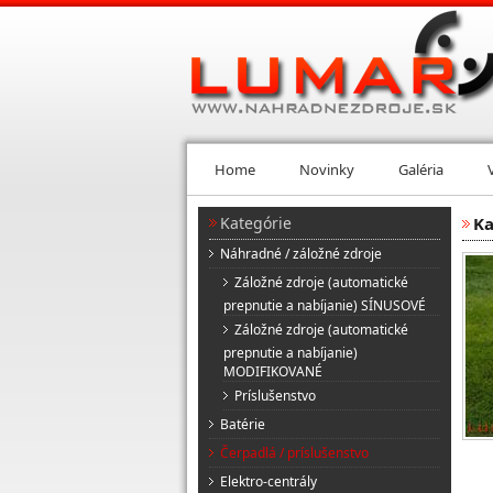
Home
Novinky
Galéria
Kategórie
Ka
Náhradné / záložné zdroje
Záložné zdroje (automatické
prepnutie a nabíjanie) SÍNUSOVÉ
Záložné zdroje (automatické
prepnutie a nabíjanie)
MODIFIKOVANÉ
Príslušenstvo
Batérie
Čerpadlá / príslušenstvo
Elektro-centrály