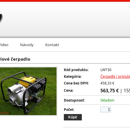
Video
Návody
Kontakt
lové čerpadlo
Kód produktu:
LWT30
Kategória:
Čerpadlá / prísluš
Cena bez DPH:
458,33 €
563,75 €
| 15
Cena:
Dostupnosť:
Skladom
Počet: