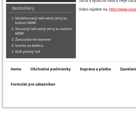
Sacia a výtlačná hadica nieje sú
Bestsellery
Video nájdete na:
http://www.you
Modifikovaný náhradný zdroj ku
kotlom 600W
Sínusový náhradný zdroj ku kotlom
600W
Žiaruvzdorné tesnenie
Svorka na batériu
Rošt plochý 5x9
Home
Obchodné podmienky
Doprava a platba
Zasielan
Formulár pre zákazníkov