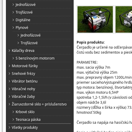
Jednofázové
Trojfázové
Digitálne
Plynové
Jednofázové
Popis produktu:
Trojfázové
Čerpadlo je určené na odčerpávani
Kálačky dreva
čistú vodu bez sedimentov a pies
S benzínovým motorom
PARAMETRE:
Motorové fúriky
max. sacia výška 7m
max. výtlačná výška 25m
Snehové frézy
max. prepravný objem 1200L/min
Vibrátor betónu
priemer sacieho/výstupného hrdla
typ motora: benzínový, štvortakt
Vibračné nohy
max. výkon motoru 6,5HP
Vibračné žaby
spotreba 1,2-1,5l/h (v závislosti o
objem nádrže 3,6l
Žiaruvzdorné sklo + príslušenstvo
rozmery (dĺžka x šírka x výška) 73
Krbové sklo
hmotnosť 50kg
Tesniaca páska
Čerpadlo sa napája na hasičskú 
Všetky produkty