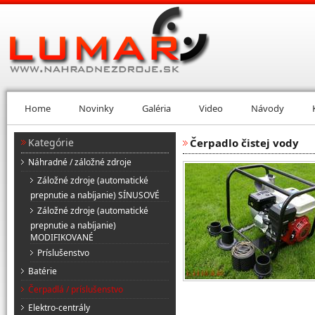
Home
Novinky
Galéria
Video
Návody
Kategórie
Čerpadlo čistej vody
Náhradné / záložné zdroje
Záložné zdroje (automatické
prepnutie a nabíjanie) SÍNUSOVÉ
Záložné zdroje (automatické
prepnutie a nabíjanie)
MODIFIKOVANÉ
Príslušenstvo
Batérie
Čerpadlá / príslušenstvo
Elektro-centrály