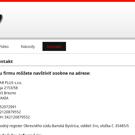
Video
Návody
Kontakt
ntakt
u firmu môžete navštíviť osobne na adrese:
R PLUS s.r.o.
ja 2153/58
03 Brezno
AKIA
 52072991
 2120879552
H: SK2120879552
odný register Okresného súdu Banská Bystrica, oddiel: Sro, vložka č. 35485/S