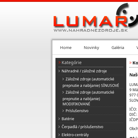
Home
Novinky
Galéria
Kategórie
Ko
Náhradné / záložné zdroje
Naš
Záložné zdroje (automatické
LUMA
prepnutie a nabíjanie) SÍNUSOVÉ
9 Má
Záložné zdroje (automatické
977 
prepnutie a nabíjanie)
SLOV
MODIFIKOVANÉ
IČO:
Príslušenstvo
DIČ:
Batérie
IČDP
Čerpadlá / príslušenstvo
Obch
Elektro-centrály