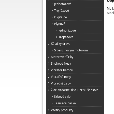
Obj
Jednofázové
Mail
Trojfázové
Mobi
Digitálne
Plynové
Jednofázové
Trojfázové
Kálačky dreva
S benzínovým motorom
Motorové fúriky
Snehové frézy
Vibrátor betónu
Vibračné nohy
Vibračné žaby
Žiaruvzdorné sklo + príslušenstvo
Krbové sklo
Tesniaca páska
Všetky produkty