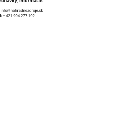
ednávky, informácie:
: info@nahradnezdroje.sk
l: + 421 904 277 102